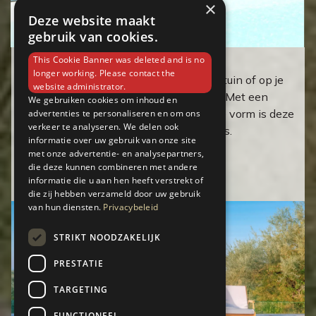
×
Deze website maakt
gebruik van cookies.
This Cookie Banner was deleted and is no
XL parasol 375 cm met voet
longer working. Please contact the
Creëer een stijlvolle schaduwplek in je tuin of op je
website administrator.
terras met deze hoogwaardige parasol. Met een
We gebruiken cookies om inhoud en
royale grootte en elegante achthoekige vorm is deze
advertenties te personaliseren en om ons
verkeer te analyseren. We delen ook
ideaal voor grote loungesets of eettafels.
informatie over uw gebruik van onze site
met onze advertentie- en analysepartners,
Verken
die deze kunnen combineren met andere
informatie die u aan hen heeft verstrekt of
die zij hebben verzameld door uw gebruik
van hun diensten.
Privacybeleid
STRIKT NOODZAKELIJK
PRESTATIE
TARGETING
FUNCTIONEEL