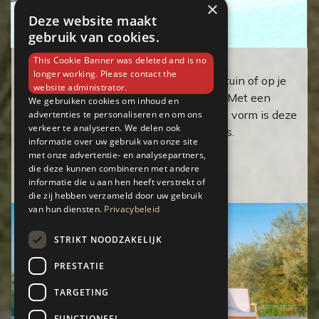
×
Deze website maakt
gebruik van cookies.
This Cookie Banner was deleted and is no
XL parasol 375 cm met voet
longer working. Please contact the
Creëer een stijlvolle schaduwplek in je tuin of op je
website administrator.
terras met deze hoogwaardige parasol. Met een
We gebruiken cookies om inhoud en
royale grootte en elegante achthoekige vorm is deze
advertenties te personaliseren en om ons
verkeer te analyseren. We delen ook
ideaal voor grote loungesets of eettafels.
informatie over uw gebruik van onze site
met onze advertentie- en analysepartners,
Verken
die deze kunnen combineren met andere
informatie die u aan hen heeft verstrekt of
die zij hebben verzameld door uw gebruik
van hun diensten.
Privacybeleid
STRIKT NOODZAKELIJK
PRESTATIE
TARGETING
FUNCTIONEEL