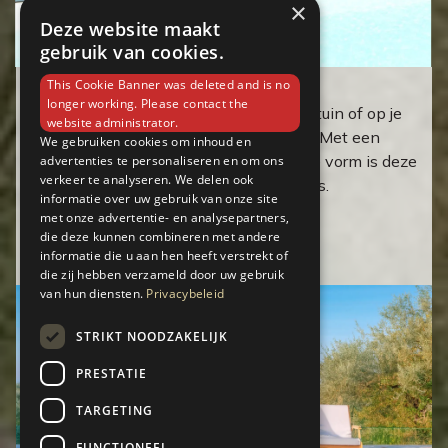
×
Deze website maakt
gebruik van cookies.
This Cookie Banner was deleted and is no
XL parasol 375 cm met voet
longer working. Please contact the
Creëer een stijlvolle schaduwplek in je tuin of op je
website administrator.
terras met deze hoogwaardige parasol. Met een
We gebruiken cookies om inhoud en
royale grootte en elegante achthoekige vorm is deze
advertenties te personaliseren en om ons
verkeer te analyseren. We delen ook
ideaal voor grote loungesets of eettafels.
informatie over uw gebruik van onze site
met onze advertentie- en analysepartners,
Verken
die deze kunnen combineren met andere
informatie die u aan hen heeft verstrekt of
die zij hebben verzameld door uw gebruik
van hun diensten.
Privacybeleid
STRIKT NOODZAKELIJK
PRESTATIE
TARGETING
FUNCTIONEEL