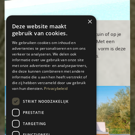
×
Deze website maakt
XL parasol 375 cm met voet
gebruik van cookies.
Creëer een stijlvolle schaduwplek in je tuin of op je
terras met deze hoogwaardige parasol. Met een
We gebruiken cookies om inhoud en
royale grootte en elegante achthoekige vorm is deze
advertenties te personaliseren en om ons
verkeer te analyseren. We delen ook
ideaal voor grote loungesets of eettafels.
informatie over uw gebruik van onze site
met onze advertentie- en analysepartners,
Verken
die deze kunnen combineren met andere
informatie die u aan hen heeft verstrekt of
die zij hebben verzameld door uw gebruik
van hun diensten.
Privacybeleid
STRIKT NOODZAKELIJK
PRESTATIE
TARGETING
FUNCTIONEEL